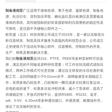
制备液相泵
广泛适用于液相色谱、离子色谱、凝胶色谱、制备色
谱、柱后衍生、溶剂加压萃取、糖化血红蛋白检测仪及需要输送
液体的系统。其性能指标的好坏直接影响到仪器整机的稳定性及
可靠性，是仪器中关键核心部件之一。
欧世盛（北京）科技有限公司成立于2015年，是一家以实验室分
析仪器研发、制造及技术服务为底蕴的高科技型企业，公司成立
之初便致力于流动化学核心部件、仪器整机、控制软件的开发、
生产、销售及整体解决方案。
我们的
制备液相泵
提供316、PTFE、PEEK等多种泵材料可供选
择，满足您的不同输送原料特性需要；可工作在恒流模式或恒压
模式，两种工作模式可任意切换；通过自主研发的冷压柱塞杆装
配工艺，达到同轴度小于0.01mm水平，保障输液泵长期稳定工
作；采用多相凸轮技术，凸轮每转一圈完成多次柱塞往复运动，
在电机低转速下，柱塞多次短冲程供液，减小了泵体积，提高了
供液稳定性；开放式控制平台，提供RS485、RS232、蓝牙、
wifi、0-5V、4-20mA等多种通信接口。外观美观，耐腐蚀外壳，
保证了在实验时的安全。