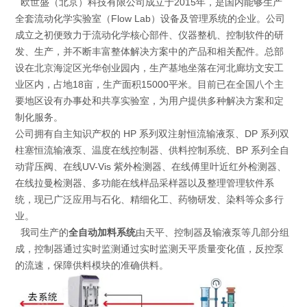
欧世盛（北京）科技有限公司成立于2015年，是国内能够生产
全套流动化学实验室（Flow Lab）设备及管理系统的企业。公司
成立之初便致力于流动化学核心部件、仪器整机、控制软件的研
发、生产，并不断丰富整体解决方案中的产品和相关配件。总部
设在北京海淀区光华创业园内，生产基地坐落在河北廊坊文安工
业区内，占地18亩，生产面积15000平米。目前已在全国八个主
要地区设有办事处和共享实验室，为用户提供多种解决方案和定
制化服务。
公司拥有自主知识产权的 HP 系列双注射恒流输液泵、DP 系列双
柱塞恒流输液泵、温度在线控制器、供料控制系统、BP 系列全自
动背压阀、在线UV-Vis 紫外检测器、在线傅里叶近红外检测器、
在线拉曼检测器、多功能在线样品采样器以及整理管理软件系
统，现已广泛应用与石化、精细化工、药物研发、染料等众多行
业。
我司生产的
全自动加料系统
由天平、控制器及输液泵等几部分组
成，控制器通过实时监测通过实时监测天平质量变化值，反控泵
的流速，保障供料模块的准确供料。