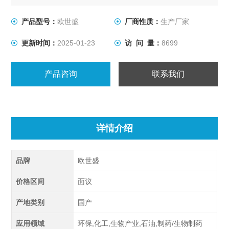
哈氏合金泵是欧世盛针对特殊材质研发的一款恒流泵，耐
腐蚀材料，测量准确。
产品型号：
欧世盛
厂商性质：
生产厂家
更新时间：
2025-01-23
访 问 量：
8699
产品咨询
联系我们
详情介绍
品牌
欧世盛
价格区间
面议
产地类别
国产
应用领域
环保,化工,生物产业,石油,制药/生物制药