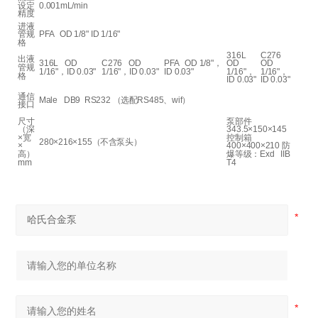
设定
0.001mL/min
精度
进液
管规
PFA OD 1/8" ID 1/16"
格
316L
C276
出液
316L OD
C276 OD
PFA OD 1/8"
，
OD
OD
管规
1/16"
，
ID 0.03"
1/16"
，
ID 0.03"
ID 0.03"
1/16"
，
1/16"
，
格
ID 0.03"
ID 0.03"
通信
Male DB9 RS232
（选配
RS485
、
wif
）
接口
尺寸
泵部件
（深
343.5×150×145
×
宽
控制箱
280×216×155
（不含泵头）
×
400×400×210 防
高）
爆等级：
Exd IIB
mm
T4