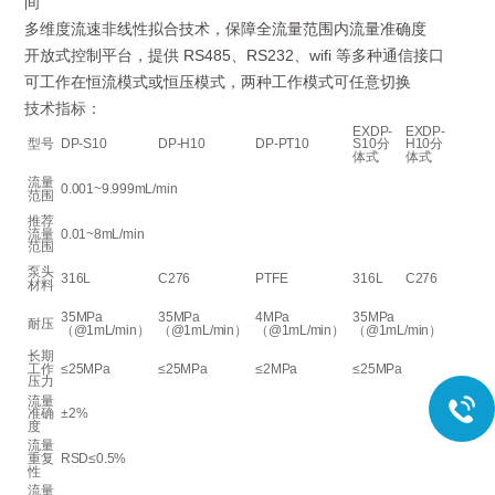
间
多维度流速非线性拟合技术，保障全流量范围内流量准确度
开放式控制平台，提供
RS485、RS232、wifi 等多种通信接口
可工作在恒流模式或恒压模式，两种工作模式可任意切换
技术指标：
EXDP-
EXDP-
型号
DP-S10
DP-H10
DP-PT10
S10分
H10分
体式
体式
流量
0.001~9.999mL/min
范围
推荐
流量
0.01~8mL/min
范围
泵头
316L
C276
PTFE
316L
C276
材料
35MPa
35MPa
4MPa
35MPa
耐压
（
@
1
mL/min
）
（
@
1
mL/min
）
（
@1mL/min
）
（
@
1
mL/min
）
长期
工作
≤
25MPa
≤
25MPa
≤
2MPa
≤
25MPa
压力
流量
准确
±
2%
度
流量
重复
RSD
≤
0.5%
性
流量