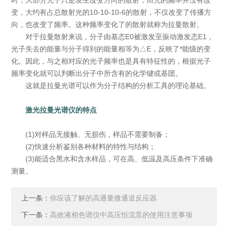
时，大部分光子只是发生改变方向的散射，而光的频率并没有改
变，大约有占总散射光的10-10-10-6的散射，不仅改变了传播方
向，也改变了频率。这种频率变化了的散射就称为拉曼散射。
对于拉曼散射来说，分子由基态E0被激发至振动激发态E1，
光子失去的能量与分子得到的能量相等为△E，反映了*能级的变
化。因此，与之相对应的光子频率也是具有特征性的，根据光子
频率变化就可以判断出分子中所含有的化学键或基团。
这就是拉曼光谱可以作为分子结构的分析工具的理论基础。
激光拉曼光谱仪的特点
(1)对样品无接触、无损伤，样品不需要制备；
(2)快速分析鉴别各种材料的特性与结构；
(3)能适合黑水和含水样品，可在高、低温及高压条件下准确
测量。
上一条：
你应该了解的高通量微通道反应器
下一条：
高效液相色谱仪中高压恒流泵的使用注意事项