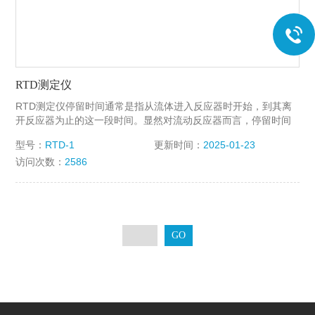
RTD测定仪
RTD测定仪停留时间通常是指从流体进入反应器时开始，到其离
开反应器为止的这一段时间。显然对流动反应器而言，停留时间
不像间歇反应器那样是同一个值，而是存在着一个停留时间分
型号：
RTD-1
更新时间：
2025-01-23
布。造成这一现象的主要原因是流体在反应器内流速分布得不均
访问次数：
2586
匀，流体的扩散，以及反应器内的死区等。