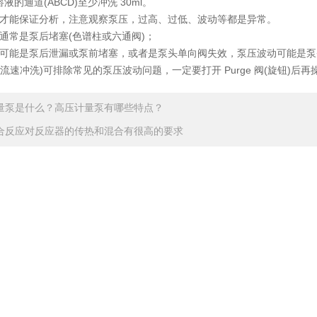
液的通道(ABCD)至少冲洗 30ml。
才能保证分析，注意观察泵压，过高、过低、波动等都是异常。
常是泵后堵塞(色谱柱或六通阀)；
可能是泵后泄漏或泵前堵塞，或者是泵头单向阀失效，泵压波动可能是泵
大流速冲洗)可排除常见的泵压波动问题，一定要打开 Purge 阀(旋钮)后再
量泵是什么？高压计量泵有哪些特点？
合反应对反应器的传热和混合有很高的要求