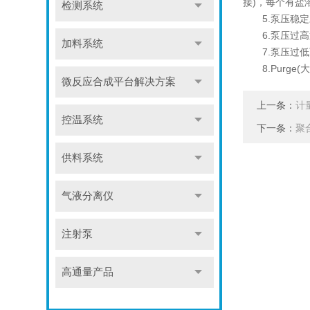
接)，每个有盐溶
检测系统
5.泵压稳定
6.泵压过高通
加料系统
7.泵压过低
8.Purge(
微反应合成平台解决方案
上一条：
计
控温系统
下一条：
聚
供料系统
气液分离仪
注射泵
高通量产品