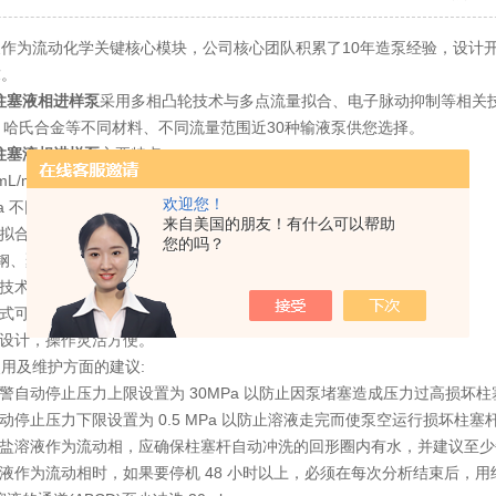
作为流动化学关键核心模块，公司核心团队积累了10年造泵经验，设计
求。
柱塞液相进样泵
采用多相凸轮技术与多点流量拟合、电子脉动抑制等相关技
EK、哈氏合金等不同材料、不同流量范围近30种输液泵供您选择。
柱塞液相进样泵
主要特点：
0mL/min不同流量范围系列泵可供选择
欢迎您！
a 不同压力范围
来自美国的朋友！有什么可以帮助
拟合，保障流量准确度<1%
您的吗？
钢、聚四氟、铪氏合金等多种材料泵可供选择
技术，供液更准:体积更小。
式可选择，具有更好兼容性。
设计，操作灵活方便。
及维护方面的建议:
自动停止压力上限设置为 30MPa 以防止因泵堵塞造成压力过高损坏
停止压力下限设置为 0.5 MPa 以防止溶液走完而使泵空运行损坏柱塞
盐溶液作为流动相，应确保柱塞杆自动冲洗的回形圈内有水，并建议至少
作为流动相时，如果要停机 48 小时以上，必须在每次分析结束后，用