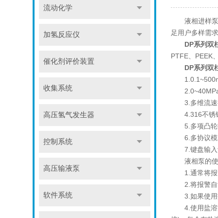
流动化学
液相进样泵
足用户多样需
加氢反应仪
DP系列双
PTFE、PE
催化剂评价装置
DP系列双
1.0.1~50
收集系统
2.0~40MP
3.多维流速
4.316不锈
高压氢气发生器
5.多项凸轮
6.多协议模
控制系统
7.键盘输入
液相泵的使用
高压输液泵
1.通常将报警
2.将报警自动
软件系统
3.如果使用
4.使用盐溶液