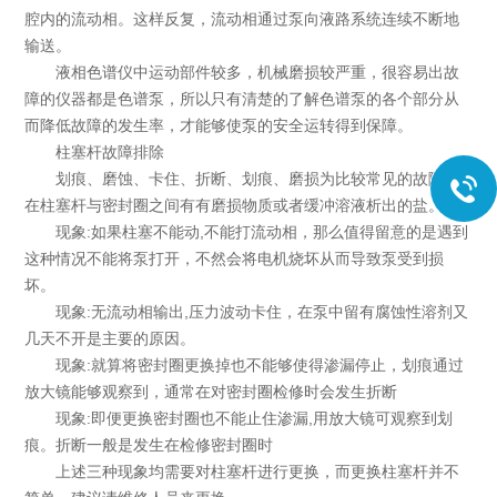
腔内的流动相。这样反复，流动相通过泵向液路系统连续不断地
输送。
液相色谱仪中运动部件较多，机械磨损较严重，很容易出故
障的仪器都是色谱泵，所以只有清楚的了解色谱泵的各个部分从
而降低故障的发生率，才能够使泵的安全运转得到保障。
柱塞杆故障排除
划痕、磨蚀、卡住、折断、划痕、磨损为比较常见的故障，
在柱塞杆与密封圈之间有有磨损物质或者缓冲溶液析出的盐。
现象:如果柱塞不能动,不能打流动相，那么值得留意的是遇到
这种情况不能将泵打开，不然会将电机烧坏从而导致泵受到损
坏。
现象:无流动相输出,压力波动卡住，在泵中留有腐蚀性溶剂又
几天不开是主要的原因。
现象:就算将密封圈更换掉也不能够使得渗漏停止，划痕通过
放大镜能够观察到，通常在对密封圈检修时会发生折断
现象:即便更换密封圈也不能止住渗漏,用放大镜可观察到划
痕。折断一般是发生在检修密封圈时
上述三种现象均需要对柱塞杆进行更换，而更换柱塞杆并不