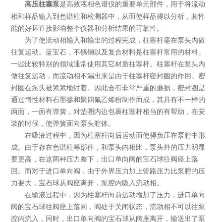
是高效液相色谱仪的重要单元部件，用于将流动
高压柱塞泵
相和样品输入到色谱柱和检测器中，从而使样品得以分析，其性
能的好坏直接影响整个仪器和分析结果的可靠性。
为了使流动相输入和输出的过程完成，柱塞杆需在泵头内做
往复运动。蓝宝石，不锈钢以及复合材料是柱塞杆常用的材料。
一些比较特别的领域通常使用其它材质柱塞杆。柱塞杆在泵头内
做往复运动，而流动相不漏出来是由于柱塞杆密封圈的作用。密
封圈在泵头被紧紧地钳着。因此会有非常严重的磨损，密封圈是
通过惰性材料石墨掺和聚四氟乙烯粉制作而成，其具有不一样的
两面，一面有弹簧，对垫圈内边包裹柱塞杆相当的有帮助，在安
装的时候，使弹簧面向泵头腔体。
在吸液过程中，因为柱塞杆向后运动而使得负压在泵腔中形
成。由于存在色谱柱等部件，和泵头内相比，泵头外的压力明显
要更高，在这两种压力差下，出口单向阀的宝石球往阀座上落
回。而对于进口单向阀，由于外界压力加上管路压力比泵腔的压
力要大，宝石球从阀座离开，泵腔内吸入流动相。
在输液过程中，因为柱塞杆向前运动增加了压力，进口单向
阀的宝石球往阀座上落回，阀处于关闭状态，流动相不可以往泵
腔内流入，同时，出口单向阀的宝石球从阀座离开，输送出了泵