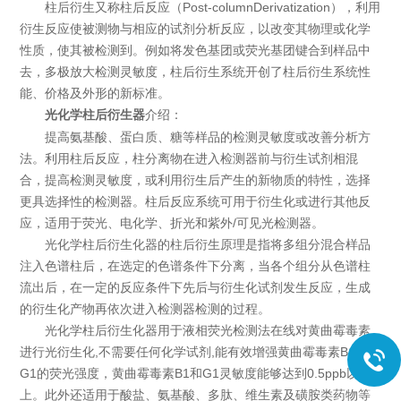
柱后衍生又称柱后反应（Post-columnDerivatization），利用
衍生反应使被测物与相应的试剂分析反应，以改变其物理或化学
性质，使其被检测到。例如将发色基团或荧光基团键合到样品中
去，多极放大检测灵敏度，柱后衍生系统开创了柱后衍生系统性
能、价格及外形的新标准。
介绍：
光化学柱后衍生器
提高氨基酸、蛋白质、糖等样品的检测灵敏度或改善分析方
法。利用柱后反应，柱分离物在进入检测器前与衍生试剂相混
合，提高检测灵敏度，或利用衍生后产生的新物质的特性，选择
更具选择性的检测器。柱后反应系统可用于衍生化或进行其他反
应，适用于荧光、电化学、折光和紫外/可见光检测器。
光化学柱后衍生化器的柱后衍生原理是指将多组分混合样品
注入色谱柱后，在选定的色谱条件下分离，当各个组分从色谱柱
流出后，在一定的反应条件下先后与衍生化试剂发生反应，生成
的衍生化产物再依次进入检测器检测的过程。
光化学柱后衍生化器用于液相荧光检测法在线对黄曲霉毒素
进行光衍生化,不需要任何化学试剂,能有效增强黄曲霉毒素B1和
G1的荧光强度，黄曲霉毒素B1和G1灵敏度能够达到0.5ppb以
上。此外还适用于酸盐、氨基酸、多肽、维生素及磺胺类药物等