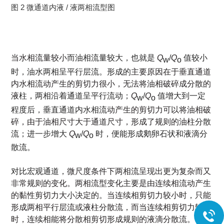
图 2 微通道内液 / 液两相流型图
当水相流量较小
而油相流量较大，也就是
Q
/
Q
值较小
w
o
时，油水两相呈平行层流。形成的
主要原因在于垂直通道
内水相流动产生的剪切力很小，无法将油相破碎成分散的
液
柱，两相沿着通道呈平行流动；
Q
/
Q
值增大到一定
w
o
程度后，垂直通道内水相流
动产生的剪切力可以将油相破
碎，由于油相尺寸大于通道尺寸，形成了规则的油柱
分散
流；进一步增大
Q
/
Q
时，便能形成鹅卵石状和液滴分
w
o
散流。
对比宏观通道，
微尺度条件下两相流呈现出更为复杂而又
非常规则的变化。两相流型变化主要是由连续相流动产生
的黏性剪切力大小决定的。当连续相剪切力较小时，只能
形成两相平行层流或液柱分散流，而当连续相剪切力较大
时，连续相能将分散相剪切形成规则的液滴分散流。