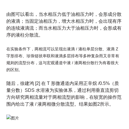
由图可以看出，当水相压力低于油相压力时，会形成分散
的液滴；当固定油相压力，增大水相压力
时，会出现有序
的连续液滴流；而当水相压力大于油相压力时，会形成有
序的液柱
分散流。
在实验条件下，两相流可以呈现出液滴 / 液柱单层分散、液滴 Z
字形排布、珍珠链状串联和液滴多层排布等多种复杂而又非常有
规则的流型分布，这与宏观通道中液 / 液两相分散行为有着很大
的区别。
随后，徐建鸿 [2] 在 T 形微通道内采用正辛烷 /0.5%（质
量分数）SDS 水溶液
为实验体系，通过利用垂直流剪切
方向研究两相流量对于两相流型的影响，在较宽的操作范
围内给出了液 / 液两相微分散流型。结果如图2所示。