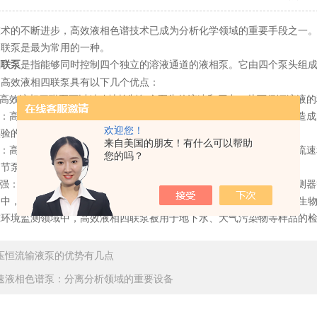
的不断进步，高效液相色谱技术已成为分析化学领域的重要手段之一。
四联泵是最为常用的一种。
是指能够同时控制四个独立的溶液通道的液相泵。它由四个泵头组
四联泵
。高效液相四联泵具有以下几个优点：
高效液相四联泵可以精确地控制每个泵头的流速和压力，从而保证溶液的
：高效液相四联泵可以通过使用多个泵头来避免单一故障对整个系统造成
欢迎您！
实验的连续性和稳定性。
来自美国的朋友！有什么可以帮助
：高效液相四联泵具有直观的操作界面，可以通过简单的操作来设置流速
您的吗？
调节泵头的参数。
强：高效液相四联泵可以与其他仪器进行联接，例如质谱仪、荧光检测器
，高效液相四联泵广泛应用于分离、纯化、定量等领域。例如，在生物
在环境监测领域中，高效液相四联泵被用于地下水、大气污染物等样品的
压恒流输液泵的优势有几点
速液相色谱泵：分离分析领域的重要设备