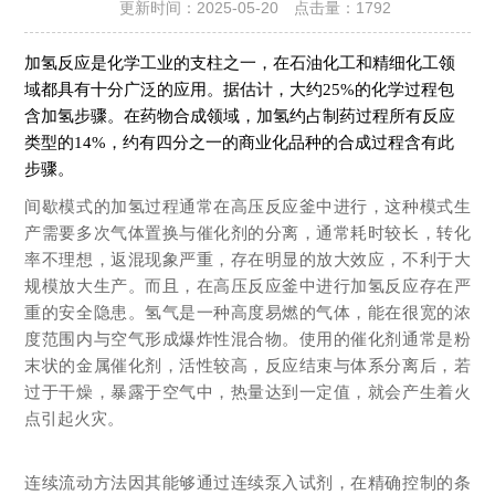
更新时间：2025-05-20 点击量：
1792
加氢反应是化学工业的支柱之一，在石油化工和精细化工领
域都具有十分广泛的应用。据估计，大约25%的化学过程包
含加氢步骤。在药物合成领域，加氢约占制药过程所有反应
类型的14%，约有四分之一的商业化品种的合成过程含有此
步骤。
间歇模式的加氢过程通常在高压反应釜中进行，这种模式生
产需要多次气体置换与催化剂的分离，通常耗时较长，转化
率不理想，返混现象严重，存在明显的放大效应，不利于大
规模放大生产。而且，在高压反应釜中进行加氢反应存在严
重的安全隐患。氢气是一种高度易燃的气体，能在很宽的浓
度范围内与空气形成爆炸性混合物。使用的催化剂通常是粉
末状的金属催化剂，活性较高，反应结束与体系分离后，若
过于干燥，暴露于空气中，热量达到一定值，就会产生着火
点引起火灾。
连续流动方法因其能够通过连续泵入试剂，在精确控制的条