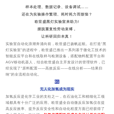
样本处理、数据记录、设备调试……
还在为实验操作繁琐、耗时耗力而烦恼？
欧世盛黑灯实验室来助力!
摆脱重复性劳动束缚，
让科研回归本真！
实验室自动化浪潮奔涌向前，欧世盛已扬帆起航。在打造“黑
灯实验室"的进程中，欧世盛已推出一系列基于微化工技术的
智能反应平台和在线取样与检测设备，搭配物料配置平台和
AGV移动机器人，结合欧世盛自主开发设计的管理软件，已
经实现了"原料配置——高效反应——在线分析——结果归
纳"的全流程自动化。
01
无人化加氢成为现实
加氢反应是化学工业的支柱之一，在石油化工和精细化工领
域都具有十分广泛的应用。欧世盛全自动微反应加氢仪在提
高反应效率、提升反应安全性和自动化程度方面已经获得了