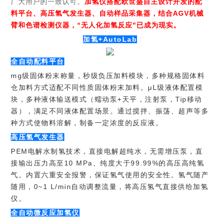
广大用户的一致认可。
加氢仪搭配欧世盛自主设计开发的配
料平台、高压氢气发生器、自动样品采集器，结合AGV机械
臂和色谱检测仪器，“无人化加氢反应"已成为现实。
加氢+AutoLab
全自动配料平台
mg级固体粉末称量，秒级负压加料模块，多种规格固体料
仓加料方式适配不同性质固体粉末加料。μL级液体配置模
块，多种液体输送模式（蠕动泵+天平，注射泵，Tip移动
器），满足不同液体配置场景。通过搅拌、振荡、超声等多
种方式使物料溶解，制备一定浓度的反应液。
高压氢气发生器
PEM电解水制氢技术，直接电解超纯水，无需增压泵，直
接输出压力高至10 MPa、纯度大于99.99%的高压高纯氢
气。内置六重安全报警，保证氢气使用的安全性。氢气随产
随用，0~1 L/min自动调整流量，将高压氢气直接供给加氢
仪。
全自动微反应加氢仪