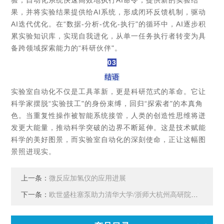
验；自动化系统快速高效地执行AI命令，提供新的实验结
果，并将实验结果提供给AI系统，形成闭环反馈机制，驱动
AI迭代优化。在“数据-分析-优化-执行"的循环中，AI逐步积
累实验知识库，实现自我进化，从单一任务执行者转变为具
备跨领域探索能力的“科研伙伴"。
03
结语
实验室自动化不仅是工具革新，更是科研范式的革命。它让
科学家摆脱“实验技工"的身份束缚，回归“探索者"的本真角
色。当重复性操作被智能系统接管，人类的创造性思维将迸
发更大能量，推动科学突破的边界不断延伸。这是技术赋能
科学的美好图景，而实验室自动化的深刻使命，正让这幅图
景照进现实。
上一条：
微反应加氢仪的应用进展
下一条：
欧世盛柱塞泵助力清华大学/浙师大杭州高研院腈加氢连续流研究