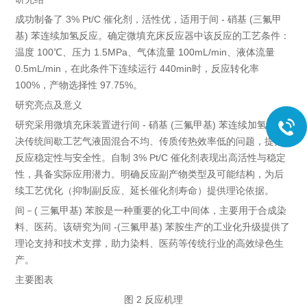
成功制备了 3% Pt/C 催化剂，活性优，适用于间 - 硝基 (三氟甲
基) 苯连续加氢反应。确定微填充床反应器中该反应的工艺条件：
温度 100℃、压力 1.5MPa、气体流量 100mL/min、液体流量
0.5mL/min，在此条件下连续运行 440min时，反应转化率
100%，产物选择性 97.75%。
研究亮点及意义
研究采用微填充床装置进行间 - 硝基 (三氟甲基) 苯连续加氢，解
决传统间歇工艺气液固混合不均、传质传热效率低的问题，提升
反应稳定性与安全性。自制 3% Pt/C 催化剂表现出高活性与稳定
性，具备实际应用潜力。明确反应副产物类型及可能结构，为后
续工艺优化（抑制副反应、延长催化剂寿命）提供理论依据。
间－( 三氟甲基) 苯胺是一种重要的化工中间体，主要用于合成染
料、医药。该研究为间 -(三氟甲基) 苯胺生产的工业化升级提供了
理论支持和技术支撑，助力染料、医药等传统行业的高效绿色生
产。
主要图表
图 2 反应机理