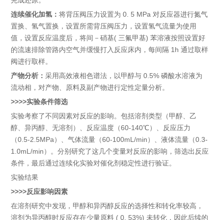
连续催化加氢：
将背压阀压力设置为 0. 5 MPa 对反应器进行氮气
置换、氢气置换，设置所需背压阀压力，设置氢气流量为使用
值，设置反应温度后，将间－硝基( 三氟甲基) 苯溶液按照设置好
的流速排除管路内空气并缓慢打入反应床内，每间隔 1h 通过取样
阀进行取样。
产物分析：
采用高效液相色谱法，以甲醇与 0.5% 磷酸水溶液为
流动相，对产物、原料及副产物进行定性定量分析。
>>>>实验条件筛选
实验考察了不同因素对反应的影响。包括溶剂类型（甲醇、乙
醇、异丙醇、无溶剂）、反应温度（60-140℃）、反应压力
（0.5-2.5MPa）、气体流量（60-100mL/min）、液体流量（0.3-
1.0mL/min）。分别研究了这几个变量对反应的影响，筛选出反应
条件，最后通过连续化实验对催化剂稳定性进行验证。
实验结果
>>>>反应影响因素
在溶剂研究中发现，甲醇和异丙醇反应的选择性和转化率较高，
溶剂为异丙醇时反应存在少量原料 ( 0. 53%) 未转化，因此后续的