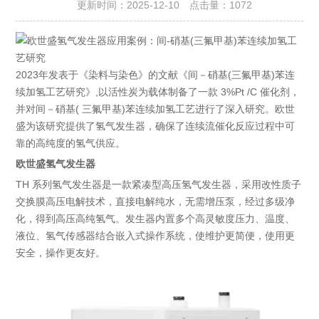
更新时间：2025-12-10 点击量：
1072
2023年发表于《染料与染色》的文献《间－硝基(三氟甲基)苯连
续加氢工艺研究》,以活性炭为载体制备了一款 3%Pt /C 催化剂，
并对间－硝基( 三氟甲基)
苯
连续加氢工艺进行了深入研究。欧世
盛为该研究提供了氢气发生器，确保了连续流催化反应过程中可
靠的高纯度的氢气供应。
欧世盛氢气发生器
TH 系列氢气发生器是一款紧凑型高压氢气发生器，采用改性质子
交换膜高压电解技术，直接电解纯水，无需增压泵，经过多级净
化，得到高压高纯氢气。发生器内置多个高灵敏度压力、温度、
液位、氢气传感器结合嵌入式操作系统，使维护更简便，使用更
安全，操作更友好。