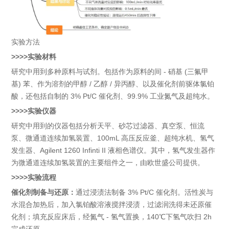
实验方法
>>>>实验材料
研究中用到多种原料与试剂。包括作为原料的间 - 硝基 (三氟甲
基) 苯、作为溶剂的甲醇 / 乙醇 / 异丙醇、以及催化剂前驱体氯铂
酸，还包括自制的 3% Pt/C 催化剂、99.9% 工业氮气及超纯水。
>>>>实验仪器
研究中用到的仪器包括分析天平、砂芯过滤器、真空泵、恒流
泵、微通道连续加氢装置、100mL 高压反应釜、超纯水机、氢气
发生器、Agilent 1260 Infinti II 液相色谱仪。其中，氢气发生器作
为微通道连续加氢装置的主要组件之一，由欧世盛公司提供。
>>>>实验流程
催化剂制备与还原：
通过浸渍法制备 3% Pt/C 催化剂。活性炭与
水混合加热后，加入氯铂酸溶液搅拌浸渍，过滤润洗得未还原催
化剂；填充反应床后，经氮气 - 氢气置换，140℃下氢气吹扫 2h
完成还原。