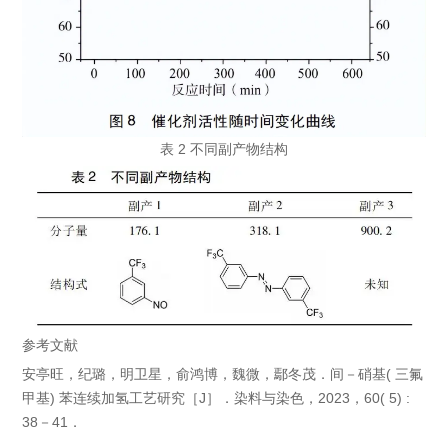
表 2 不同副产物结构
参考文献
安亭旺，纪璐，明卫星，俞鸿博，魏微，鄢冬茂．间－硝基( 三氟
甲基) 苯连续加氢工艺研究［J］．染料与染色，2023，60( 5) :
38－41．