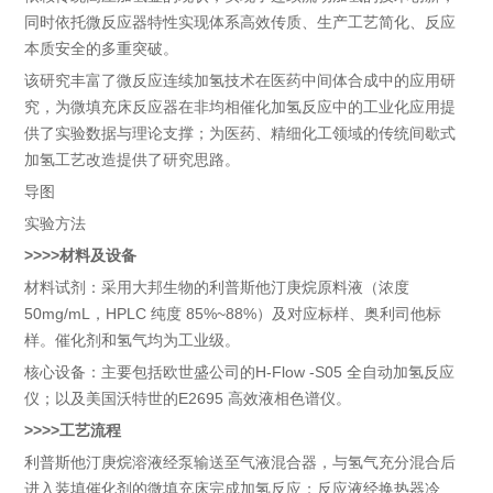
同时依托微反应器特性实现体系高效传质、生产工艺简化、反应
本质安全的多重突破。
该研究丰富了微反应连续加氢技术在医药中间体合成中的应用研
究，为微填充床反应器在非均相催化加氢反应中的工业化应用提
供了实验数据与理论支撑；为医药、精细化工领域的传统间歇式
加氢工艺改造提供了研究思路。
导图
实验方法
>>>>材料及设备
材料试剂：采用大邦生物的利普斯他汀庚烷原料液（浓度
50mg/mL，HPLC 纯度 85%~88%）及对应标样、奥利司他标
样。催化剂和氢气均为工业级。
核心设备：主要包括欧世盛公司的H-Flow -S05 全自动加氢反应
仪；以及美国沃特世的E2695 高效液相色谱仪。
>>>>工艺流程
利普斯他汀庚烷溶液经泵输送至气液混合器，与氢气充分混合后
进入装填催化剂的微填充床完成加氢反应；反应液经换热器冷