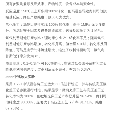
所有参数均兼顾反应效率、产物纯度、设备成本与安全性。
反应温度：50℃以上可实现100%转化，但高温会导致奥利司他脱
羧基反应，降低产物纯度；故50℃为优先。
氢化压力：1MPa 即可实现 100% 转化率，高于 1MPa 无明显提
升。考虑到安全因素及设备建造成本，选择反应压力为 1 MPa。
氢气利普斯他汀摩尔比：理论摩尔比 2:1 转化率不足；随着氢气
利普斯他汀摩尔比增加，转化率升高，但增至 5∶1时，转化率反而
降低，可能是由于气体流速增大，缩短了物料停留时间；氢气利
普斯他汀摩尔比为3∶1。
质量空速：0.1~0.3h⁻¹ 可100%转化，空速过低会因停留时间过长
降低奥利司他纯度，过高则反应不充分。有效为 0.3h⁻¹。
>>>>中试放大实验
采用 sS50 中试设备将工艺放大 30 倍进行验证，并与传统高压氢
化釜工艺参数进行对比，结果显示：微填充床工艺与高压釜工艺
转化率均为 100%，但微填充床工艺产率提升至 96.54%、奥利司
他纯度达 93.03%，显著优于高压釜工艺（产率 91.41%、纯度
87.78%）。