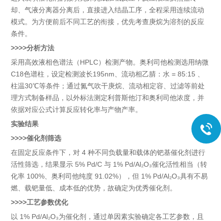
却、气液分离器分离后，直接进入结晶工序，全程采用连续流动
模式。为方便前后不同工艺的衔接，优先考查庚烷为溶剂的反应
条件。
>>>>分析方法
采用高效液相色谱法（HPLC）检测产物。奥利司他检测选用纳微
C18色谱柱，设定检测波长195nm、流动相乙腈：水 = 85:15 、
柱温30℃等条件；通过氮气吹干庚烷、流动相定容、过滤等前处
理方式制备样品，以外标法测定利普斯他汀和奥利司他浓度，并
依据对应公式计算反应转化率与产物产率。
实验结果
>>>>催化剂筛选
在固定反应条件下，对 4 种不同负载量和载体的钯基催化剂进行
活性筛选，结果显示 5% Pd/C 与 1% Pd/Al₂O₃催化活性相当（转
化率 100%、奥利司他纯度 91.02%），但 1% Pd/Al₂O₃具有不易
燃、载钯量低、成本低的优势，故确定为优秀催化剂。
>>>>工艺参数优化
以 1% Pd/Al₂O₃为催化剂，通过单因素实验确定各工艺参数，且