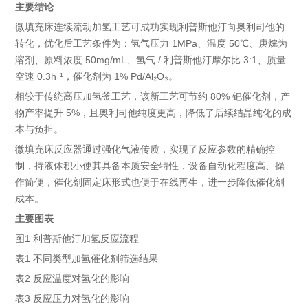
主要结论
微填充床连续流动加氢工艺可成功实现利普斯他汀向奥利司他的
转化，优化后工艺条件为：氢气压力 1MPa、温度 50℃、庚烷为
溶剂、原料浓度 50mg/mL、氢气 / 利普斯他汀摩尔比 3:1、质量
空速 0.3h⁻¹，催化剂为 1% Pd/Al₂O₃。
相较于传统高压加氢釜工艺，该新工艺可节约 80% 钯催化剂，产
物产率提升 5%，且奥利司他纯度更高，降低了后续结晶纯化的成
本与负担。
微填充床反应器通过强化气液传质，实现了反应参数的精确控
制，持液体积小使其具备本质安全特性，设备自动化程度高、操
作简便，催化剂固定床形式也便于在线再生，进一步降低催化剂
成本。
主要图表
图1 利普斯他汀加氢反应流程
表1 不同类型加氢催化剂筛选结果
表2 反应温度对氢化的影响
表3 反应压力对氢化的影响