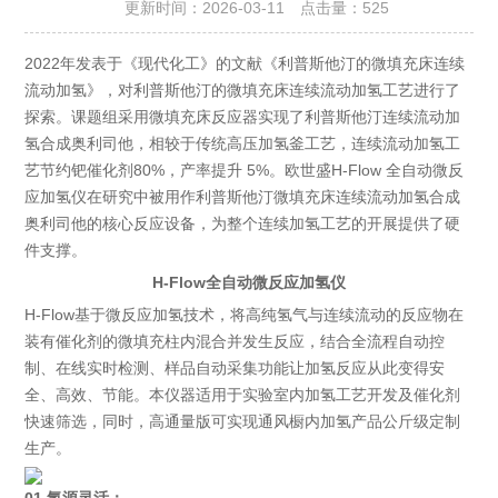
更新时间：2026-03-11 点击量：
525
2022年发表于《现代化工》的文献《利普斯他汀的微填充床连续
流动加氢》，对利普斯他汀的微填充床连续流动加氢工艺进行了
探索。课题组采用微填充床反应器实现了利普斯他汀连续流动加
氢合成奥利司他，相较于传统高压加氢釜工艺，连续流动加氢工
艺节约钯催化剂80%，产率提升 5%。欧世盛H-Flow 全自动微反
应加氢仪在研究中被用作利普斯他汀微填充床连续流动加氢合成
奥利司他的核心反应设备，为整个连续加氢工艺的开展提供了硬
件支撑。
H-Flow全自动微反应加氢仪
H-Flow基于微反应加氢技术，将高纯氢气与连续流动的反应物在
装有催化剂的微填充柱内混合并发生反应，结合全流程自动控
制、在线实时检测、样品自动采集功能让加氢反应从此变得安
全、高效、节能。本仪器适用于实验室内加氢工艺开发及催化剂
快速筛选，同时，高通量版可实现通风橱内加氢产品公斤级定制
生产。