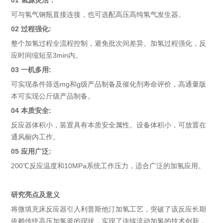
01 氢源灵活：
可与氢气钢瓶直接连接，也可选配高压高纯氢气发生器。
02 过程强化:
整个加氢过程全流程控制，避免批次间差异。加氢过程强化，反
应时间缩短至3min内。
03 一机多用:
可实现条件筛选mg和g级产品制备及催化剂寿命评价，高通量版
本可实现公斤级产品制备。
04 本质安全:
反应器体积小，装置具有本质安全属性。设备体积小，可放置在
通风橱内工作。
05 应用广泛:
200℃反应温度和10MPa系统工作压力，适合广泛的加氢应用。
研究亮点及意义
将微填充床反应器引入利普斯他汀加氢工艺，突破了该反应长期
依赖传统高压加氢釜的现状，实现了连续流动加氢的技术创新，