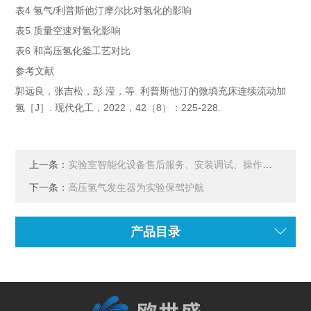
表4 氢气/利普斯他汀摩尔比对氢化的影响
表5 质量空速对氢化影响
表6 和高压氢化釜工艺对比
参考文献
郭远良，张吉松，彭 滢，等. 利普斯他汀的微填充床连续流动加
氢［J］. 现代化工，2022，42（8）：225-228.
上一条：
实验室智能化设备售后服务、安装调试、操作培训、维护保养介绍
下一条：
高压氢气发生器为实验保驾护航
产品目录