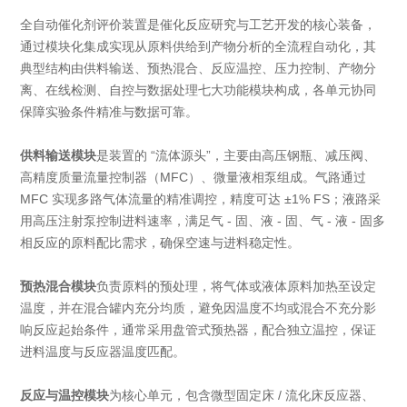
全自动催化剂评价装置是催化反应研究与工艺开发的核心装备，
通过模块化集成实现从原料供给到产物分析的全流程自动化，其
典型结构由
供料输送、预热混合、反应温控、压力控制、产物分
离、在线检测、自控与数据处理
七大功能模块构成，各单元协同
保障实验条件精准与数据可靠。
供料输送模块
是装置的 “流体源头”，主要由高压钢瓶、减压阀、
高精度质量流量控制器（MFC）、微量液相泵组成。气路通过
MFC 实现多路气体流量的精准调控，精度可达 ±1% FS；液路采
用高压注射泵控制进料速率，满足气 - 固、液 - 固、气 - 液 - 固多
相反应的原料配比需求，确保空速与进料稳定性。
预热混合模块
负责原料的预处理，将气体或液体原料加热至设定
温度，并在混合罐内充分均质，避免因温度不均或混合不充分影
响反应起始条件，通常采用盘管式预热器，配合独立温控，保证
进料温度与反应器温度匹配。
反应与温控模块
为核心单元，包含微型固定床 / 流化床反应器、