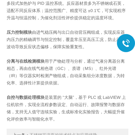
多段式加热炉与 PID 温控系统。反应器材质多为不锈钢或石英，
适配不同反应体系；温控范围广、精度可达 ±0.1℃，可实现程序
升温与恒温控制，为催化剂活性评价提供稳定的温度环境。
压力控制模块
由进气稳压阀与出口自动背压阀组成，实现反应器
内压力的精确调节与恒定控制，覆盖常压至高压工况，防止压力
波动导致反应状态偏移，保障实验重复性。
分离与在线检测模块
用于产物处理与分析，通过气液分离器分离
相态，再由在线气相色谱（GC）、质谱（MS）、红外光谱
（IR）等仪器实时检测产物组成，自动采集组分浓度数据，为转
化率、选择性计算提供依据。
自控与数据处理模块
是装置的 “大脑”，基于 PLC 或 LabVIEW 上
位机软件，实现全流程参数设定、自动运行、故障报警与数据存
储，支持无人值守连续实验，生成标准化实验报告，大幅提升催
化评价效率与智能化水平。