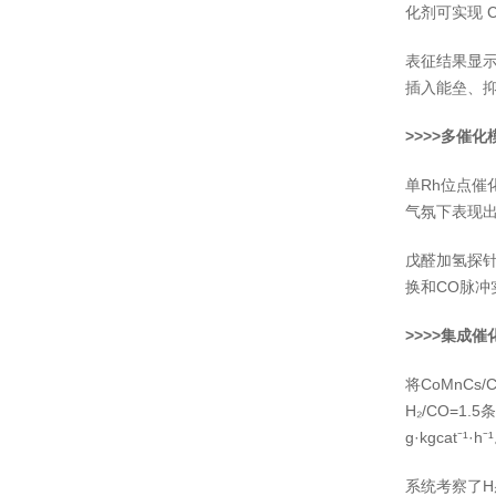
化剂可实现 C
表征结果显示
插入能垒、
>>>>多催
单Rh位点催化
气氛下表现出
戊醛加氢探针反
换和CO脉冲
>>>>集成
将CoMnCs/
H₂/CO=1
g·kgcat⁻¹·h⁻
系统考察了H