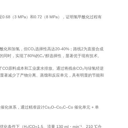
68（3 MPa）和0.72（8 MPa），证明氢甲酰化过程有
酰化和加氢，但CO₂选择性高达20-40%；路线2为直接合成
%的同时，实现了80%的C₄⁺醇选择性，显著优于现有技术。
了CO原料成本和工业废水排放。通过将残余CO₂与绿氢经逆
案显著减少了产物分离、蒸馏和反应单元，具有明显的节能和
，通过精准设计Cs₂O–Co₂C–Co 催化单元 + 单
H₂/CO=1.5、流量 130 ml・min⁻¹、210 ℃合