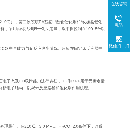
在线咨询
210℃），第二段装填Rh基氢甲酰化催化剂和/或加氢催化
电话
离线分析，采用内标法和归一化法定量，碳平衡控制在100±5%以
微信扫一扫
 CO 中毒能力与副反应发生情况。反应在固定床反应器中
表面电子态及CO吸附能力进行表征，ICP和XRF用于元素定量
r电荷分析电子结构，以揭示反应路径和催化剂作用机理。
最佳。在210℃、3.0 MPa、H₂/CO=2.0条件下，该催