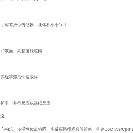
，容差液位传感器，死体积小于1mL
力和液面，高精度稳流阀
，实现零滞后快速取样
外扩多个并行反应或连续反应
意义
构筑、多活性位点协同、多反应路径耦合等策略，构建CoMnCs/C|Rh1/3v-