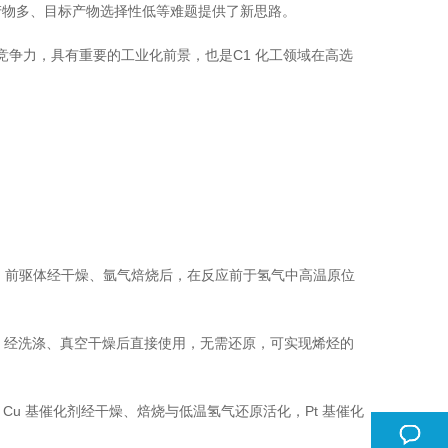
副产物多、目标产物选择性低等难题提供了新思路。
竞争力，具有重要的工业化前景，也是C1 化工领域在高选
剂，前驱体经干燥、氩气焙烧后，在反应前于氢气中高温原位
上，经洗涤、真空干燥后直接使用，无需还原，可实现烯烃的
制备，Cu 基催化剂经干燥、焙烧与低温氢气还原活化，Pt 基催化