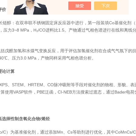
评价
⁺长链醇：在双串联不锈钢固定床反应器中进行，第一段装填Co基催化剂（
），压力3~8 MPa，H₂/CO进料比1.5。产物通过气相色谱进行在线和
括戊醛加氢和水煤气变换反应，用于评估加氢催化剂在合成气气氛下的抗
40℃、压力3.0 MPa，产物同样采用气相色谱分析。
与理论计算
、XPS、STEM、HRTEM、CO脉冲吸附等手段对催化剂的物相、形貌、
计算使用VASP软件，PBE泛函，CI-NEB方法搜索过渡态，通过Bade
气高选择性制含氧化合物/烯烃
/C）为基准催化剂，通过添加Mn、Cs等助剂进行优化，其中CoMnCs/C表现