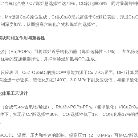
₄⁺含氧化合物 / C₃⁺烯烃总选择性达73%，CO转化率29%，同时显著抑制
，Mn促进Co₂C原位生成，Cs以Cs₂O形式富集于Co颗粒表面，形成Cs₂O
抑制深度加氢，从而提高含氧化合物和烯烃的选择性。
化模块间相互作用与兼容性
剂（Rh₁/POPs）可将烯烃近乎转化为醛（烯烃选择性＜1%）。加氢筛选中，C
优异的醛加氢选择性，并抑制烯烃加氢与CO₂生成。
应表明，CuZrO₂/SiO₂的抗CO中毒能力源于Cu-ZrO₂界面。DFT计算显
实验进一步证实，该催化剂在140℃、3.0 MPa下副反应极低，与氢甲酰
催化体系工艺设计
C（合成气-to-含氧物/烯烃）、Rh₁/3v-POPs-PPh₃（氢甲酰化）和CuZr
.5条件下，实现了C₄⁺醇选择性80%、CO₂选择性低于1%、CO转化率17%
¹。
₂/CO比、温度、压力和空速的影响。提高压力（2→8 MPa）可使C₄⁺醇