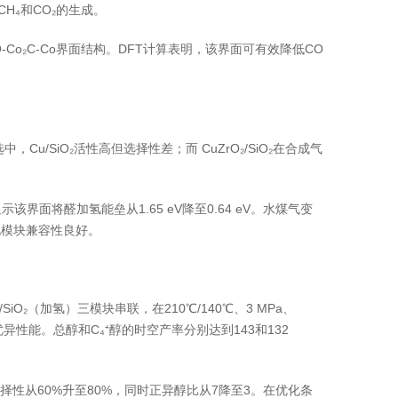
CH₄和CO₂的生成。
-Co₂C-Co界面结构。DFT计算表明，该界面可有效降低CO
u/SiO₂活性高但选择性差；而 CuZrO₂/SiO₂在合成气
示该界面将醛加氢能垒从1.65 eV降至0.64 eV。水煤气变
化模块兼容性良好。
O₂/SiO₂（加氢）三模块串联，在210℃/140℃、3 MPa、
的优异性能。总醇和C₄⁺醇的时空产率分别达到143和132
选择性从60%升至80%，同时正异醇比从7降至3。在优化条