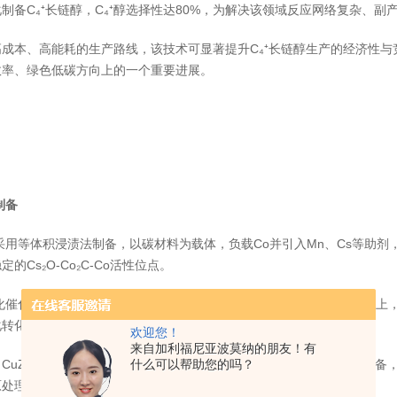
制备C₄⁺长链醇，C₄⁺醇选择性达80%，为解决该领域反应网络复杂、
成本、高能耗的生产路线，该技术可显著提升C₄⁺长链醇生产的经济性与
效率、绿色低碳方向上的一个重要进展。
制备
采用等体积浸渍法制备，以碳材料为载体，负载Co并引入Mn、Cs等助
的Cs₂O-Co₂C-Co活性位点。
化催化剂以后负载法将Rh前驱体锚定于多孔有机聚合物（POPs）载体
化转化。
欢迎您！
来自加利福尼亚波莫纳的朋友！有
什么可以帮助您的吗？
uZrO₂/SiO₂、Sn改性Pt/TiO₂等）采用氨蒸发法与超声辅助浸渍法
处理，可在合成气气氛下实现醛类选择性加氢，同时耐受 CO 中毒。