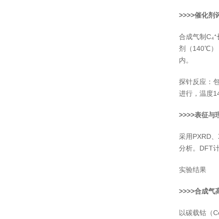
>>>>催化剂
合成气制C₄
剂（140℃
内。
探针反应：包
进行，温度1
>>>>表征
采用PXRD
分析。DFT
实验结果
>>>>合成
以碳载钴（Co