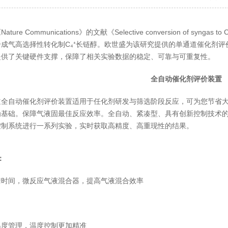
ure Communications》的文献《Selective conversion of syngas
合成气高选择性转化制C₄⁺长链醇。欧世盛为该研究提供的单通道催化剂
提供了关键硬件支撑，保障了相关实验数据的稳定、可靠与可重复性。
全自动催化剂评价装置
道全自动催化剂评价装置适用于任化剂研发与筛选阶段反应，可为您节省
为基础。保障气液固最佳反应效率。全自动、紧凑型、具有创新控制技术的
控制系统进行一系列实验，实时获取高精度、高重现性的结果。
：
衡时间，微反应气液混合器，提高气液混合效率
温度管理，温度控制更加精准