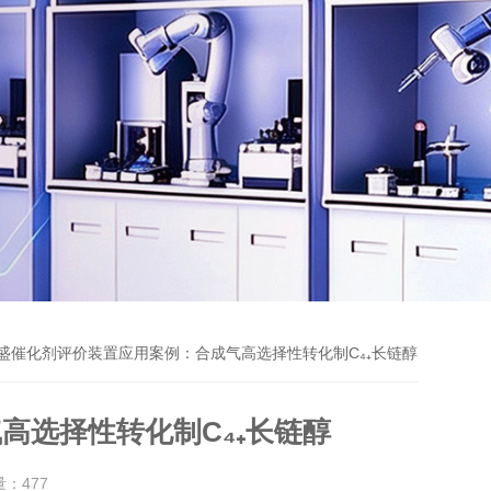
世盛催化剂评价装置应用案例：合成气高选择性转化制C₄₊长链醇
高选择性转化制C₄₊长链醇
量：
477