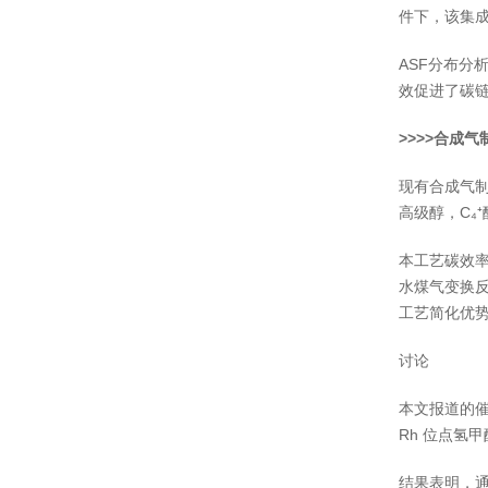
件下，该集成
ASF分布分析
效促进了碳
>>>>合成气
现有合成气制
高级醇，C₄
本工艺碳效率
水煤气变换
工艺简化优
讨论
本文报道的催
Rh 位点氢甲
结果表明，通过