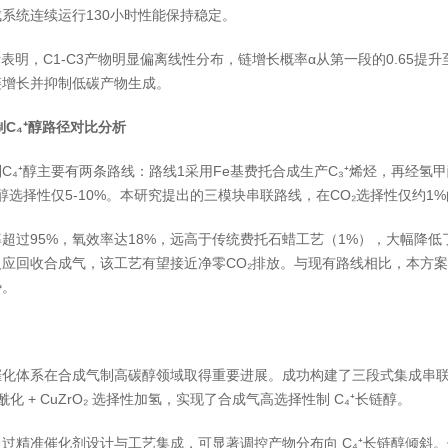
系统连续运行130小时性能保持稳定。
表明，C1-C3产物明显偏离线性分布，链增长概率α从第一段的0.65提升至0.
链增长并抑制低碳产物生成。
制C₄⁺醇路径对比分析
C₄⁺醇主要有两条路线：路线1采用Fe基费托合成生产C₃⁺烯烃，再经氢甲
⁺醇选择性仅5-10%。本研究提出的三模块串联路线，在CO₂选择性仅约1
超过95%，氧效率达18%，远高于传统费托石蜡工艺（1%），大幅降低
反应回收合成气，该工艺有望接近净零CO₂排放。与现有路线相比，本方
势。
化体系在合成气制高碳醇领域取得重要进展。成功构建了三段式集成串联催化体系
酰化 + CuZrO₂ 选择性加氢，实现了合成气高选择性制 C₄⁺长链醇。
精准催化剂设计与工艺集成，可显著调控产物分布向 C₄⁺长链醇倾斜。优化条件下（