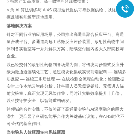
○ 持续产出高质量、高一致性的合规数据集；
○ 为 AI 算法训练与 AI4S 模型迭代提供可靠数据供给，以优质数
据反哺智能模型落地应用。
落地解决方案
针对不同行业的应用场景，公司推出高通量聚合反应平台、高通
量合成平台、多通道高危工艺微反应评价装置、放射性药物中间
体制备实验室等一系列解决方案，陆续交付国内各大头部院校与
企业。
以已经交付的放射性药物制备场景为例，将传统两步釜式反应升
级为微通道连续化工艺，通过模块化集成实现前端配料 — 连续多
步反应 — 连续三步后处理 — 在线检测全流程自动化；检测数据
实时上传本地云智能分析，让科研人员无需穿铅服、无需进入辐
射实验室，真正实现无风险作业，同时让实验效率提升十几倍，
以科技守护安全，以智能重构研发。
跨领域的合作实践，不仅验证了高通量实验与AI深度融合的巨大
潜力，更凸显了科研智能平台作为关键基础设施，在AI4S时代不
可替代的基座作用。
当实验从人效瓶颈转向系统瓶颈