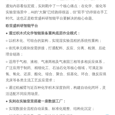
通知内容看似宏观，实则戳中了一个核心痛点：在化学、催化等
实验室场景中，AI的"大脑"已经跑得很远，但"双手"仍停留在手工
时代。这也正是欧世盛科研智能平台要解决的核心命题。
欧世盛科研智能平台
●
通过积木式化学智能装备重构底层作业模式：
○ 以积木化、可组合的架构，实现湿实验流程的系统性重构；
○ 依托单元模块按需拼接，打通配料、反应、分离、检测、后处
理全链路；
○ 适用于气相、液相、气液两相及气液固三相等多相反应体系，
广泛应用于制药、精细化工、石油石化等核心领域，可满足加
氢、氧化、还原、酯化、缩合、聚合、烷基化、环合、微反应填
充床等各类主流工艺反应需求；
○ 通过机械臂与近百种化学积木深度协同，构建自动化闭环，灵
活适配不同应用场景。
●
实则在实验室里搭建一座数据工厂：
○ 实现数据全流程自动采集、标准化规整、结构化沉淀；