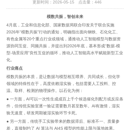
更新时间：2026-05-15 点击量：
446
模数共振，智创未来
4月底，工业和信息化部、国家数据局联合印发关于联合实施
2026年“模数共振"行动的通知，明确指出面向钢铁、石化化工、
有色金属等20个重点行业或领域，通推动人工智能模型与数据资
源协同互促、同频共振，并提出到2026年底，基本形成“数据-模
型-场景应用"良性互促的循环，推动人工智能高水平赋能新型工业
化。
行业痛点
模数共振的本质，是让数据与模型相互喂养、共同成长，但化学
领域的特殊性在于，高度依赖湿实验，包括需要人工投料、控
温、取样、检测的物理操作。以石化为例：
● 一方面，AI可以一次性生成成百上千个候选催化剂配方或反应条
件，但传统实验室逐一验证需要数月甚至数年。AI有激情，湿实
验无速度，研发周期被湿实验环节卡死。
● 另一方面，传统手工实验带来的数据滞后、标准不一、质量参
差，直接制约了 AI 算法与 AI4S 模型的性能上限与落地效果。