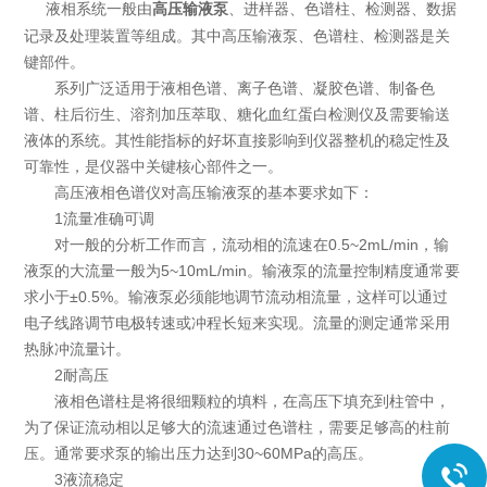
液相系统一般由
、进样器、色谱柱、检测器、数据
高压输液泵
记录及处理装置等组成。其中高压输液泵、色谱柱、检测器是关
键部件。
系列广泛适用于液相色谱、离子色谱、凝胶色谱、制备色
谱、柱后衍生、溶剂加压萃取、糖化血红蛋白检测仪及需要输送
液体的系统。其性能指标的好坏直接影响到仪器整机的稳定性及
可靠性，是仪器中关键核心部件之一。
高压液相色谱仪对高压输液泵的基本要求如下：
1流量准确可调
对一般的分析工作而言，流动相的流速在0.5~2mL/min，输
液泵的大流量一般为5~10mL/min。输液泵的流量控制精度通常要
求小于±0.5%。输液泵必须能地调节流动相流量，这样可以通过
电子线路调节电极转速或冲程长短来实现。流量的测定通常采用
热脉冲流量计。
2耐高压
液相色谱柱是将很细颗粒的填料，在高压下填充到柱管中，
为了保证流动相以足够大的流速通过色谱柱，需要足够高的柱前
压。通常要求泵的输出压力达到30~60MPa的高压。
3液流稳定