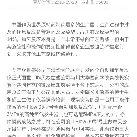
更新时间：2019-09-20 点击量：
6696
中国作为世界原料药制药居多的生产国，生产过程中涉
及的还原反应是普遍的反应类型，占所有反应类型的
14%。加氢反应本身是一个非常不错的工艺路线，但由于
其危险性和操作的复杂性使得很多企业被迫选择借道行
驶，采取其他工艺路线绕路通过。
今年欧世盛公司与清华大学联合开发的全自动加氢反应
仪正式面世，昨天欧世盛公司与川大华西药学院秦院长实
验室共同建立的微反应加氢实验平台正式启动，公司的应
用总监王海玉与公司其他人员，对秦院长实验室的博士生
和硕士生做了仪器操作培训，现场安装的是一台用于条件
摸索的H-Flow 05型号全自动加氢反应仪，并匹配一台
3MPa的高纯氢气发生器（也可选配5MPa压力的）。条
件摸索成熟之后，可在公司的H-Flow 30型号上做每天公
斤级生产，同样都是在通风橱内即可实现。此台仪器三大
特点：一是全程自动化流程控制。二是在不同流量不同压