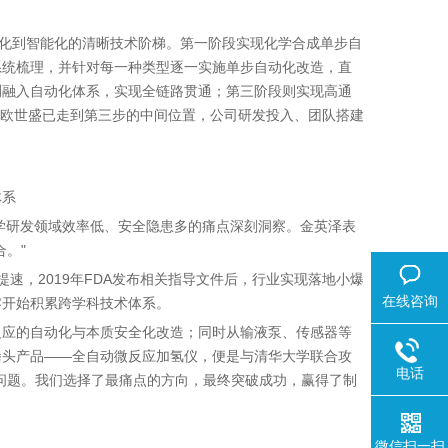
动化到智能化的清晰技术阶梯。第一阶段实现化学合成单步自
系统梳理，并针对每一种类型逐一实施单步自动化改造，直
测融入自动化体系，实现全链路贯通；第三阶段则实现高通
今欧世盛已走到第三步的中间位置，公司研发投入、团队搭建
体系
化学研发领域效率低、安全隐患多的痛点深刻洞察。金英泽表
。"
提速，2019年FDA发布相关指导文件后，行业实现落地小爆
在线咨询
零开始积累跨学科技术体系。
反应的自动化与本质安全化改造；同时从输液泵、传感器等
拳头产品——全自动微反应加氢仪，便是与清华大学联合攻
电话
问题。我们选择了最痛点的方向，最终突破成功，赢得了制
微信扫一扫