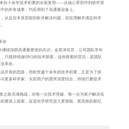
势来自十余年技术积累的全面复用——从核心零部件到软件算
发中的所有成果，均应用到了高通量设备上。
角，从反应本质层面剖析并解决问题，切实理解并满足科学
撑。
革命
起团队继续深耕高通量赛道的共识。金英泽坦言，公司团队常年
，只能持续做0到1的技术探索，这份探索的背后，是团队
产业革命。
产品开发的思路，而欧世盛十余年的技术积累，正是为了抓
品与更多科学家、头部用户的需求深度结合，持续打磨技术
研发之路充满挑战，但每一次技术突破、每一次为客户解决实
器的赛道上探索，促进化学研究进入更智能、更高效的新纪