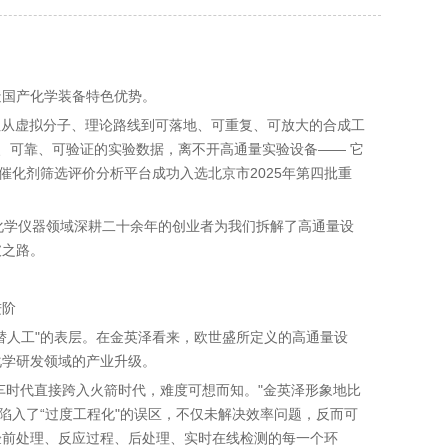
造国产化学装备特色优势。
但从虚拟分子、理论路线到可落地、可重复、可放大的合成工
稳定、可靠、可验证的实验数据，离不开高通量实验设备—— 它
催化剂筛选评价分析平台成功入选北京市2025年第四批重
化学仪器领域深耕二十余年的创业者为我们拆解了高通量设
破之路。
进阶
替人工"的表层。在金英泽看来，欧世盛所定义的高通量设
化学研发领域的产业升级。
车时代直接跨入火箭时代，难度可想而知。"金英泽形象地比
陷入了“过度工程化"的误区，不仅未解决效率问题，反而可
验前处理、反应过程、后处理、实时在线检测的每一个环