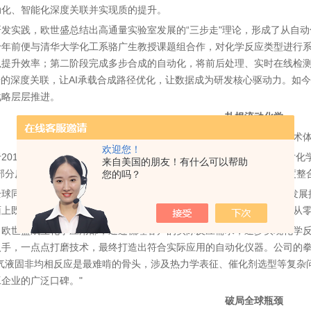
动化、智能化深度关联并实现质的提升。
研发实践，欧世盛总结出高通量实验室发展的“三步走"理论，形成了从自
十年前便与清华大学化工系骆广生教授课题组合作，对化学反应类型进行
以提升效率；第二阶段完成多步合成的自动化，将前后处理、实时在线检
据的深度关联，让AI承载合成路径优化，让数据成为研发核心驱动力。如
战略层层推进。
扎根流动化学
以跨学科积累搭建核心技术
欢迎您！
于2015年，从创立之初便聚焦流动化学赛道，这一选择源于创始团队对
来自美国的朋友！有什么可以帮助
部分反应可以实现本质安全化并提升效率，但这需要多学科人才的深度整合
您的吗？
球同步起步的赛道，20世纪90年代各国开始探索，2015年左右迎来发展
面上既无成熟的核心零部件，也无现成的整机自动化设备，欧世盛只能从
，欧世盛成立化学应用部，通过梳理客户的实际反应需求，逐步实现化学
入手，一点点打磨技术，最终打造出符合实际应用的自动化仪器。公司的
“气液固非均相反应是最难啃的骨头，涉及热力学表征、催化剂选型等复杂
企业的广泛口碑。"
破局全球瓶颈