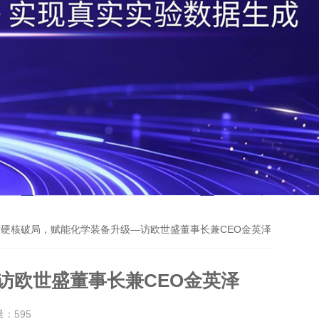
术硬核破局，赋能化学装备升级—访欧世盛董事长兼CEO金英泽
访欧世盛董事长兼CEO金英泽
量：
595