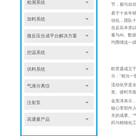
检测系统
节，都与自
基于十余年
加料系统
动化，团队
击反应本质
量与AI、数
微反应合成平台解决方案
均围绕这一
控温系统
欧世盛成立
供料系统
示：“相当一
流动化学是全
气液分离仪
发。彼时市
金英泽表示
注射泵
核心零部件
关的成果。
高通量产品
药与精细化工