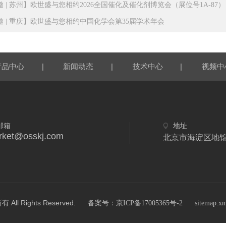
邀 | 苏州】欧世盛与您相约2026全国催化及催化剂博览会（展位号1A-87）
邀 | 重庆】欧世盛与您相约中国化学会第35届学术年会
|
|
|
产品中心
新闻动态
技术中心
视频中
邮箱
地址
rket@osskj.com
北京市海淀区地锦
 Rights Reserved.
备案号：京ICP备17005365号-2
sitemap.x