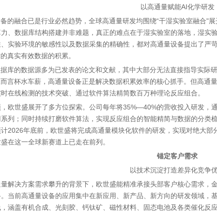
以高通量赋能AI化学研发
设备的融合已是行业必然趋势，全球高通量研发均围绕“干湿实验室融合"
算力、数据库结构搭建并非难题，真正的难点在于湿实验室的落地，湿实
性、实验环境的敏感性以及数据采集的精确性，都对高通量设备提出了严
撑的真实有效数据的积累。
数据库的数据源多为已发表的论文和文献，其中大部分无法直接指导实际研
训练而言杯水车薪，高通量设备正是解决数据积累效率的核心抓手。但高通
实时在线检测的技术突破、通过软件算法精简数百万种理论反应组合。
，欧世盛展开了多方位探索。公司每年将35%—40%的营收投入研发，
用系列；同时持续打磨软件算法，实现反应组合的智能精简与数据的分类梳
预计2026年底前，欧世盛将完成高通量模块化软件的研发，实现对绝大
世盛在这一全球新赛道上已走在前列。
锚定客户需求
以技术沉淀打造差异化竞争
通量解决方案需求攀升的背景下，欧世盛能精准承接头部客户核心需求，
路。当前高通量设备的应用集中在新应用、新产品、新方向的研发领域，
线，涵盖有机合成、光刻胶、钙钛矿、磁性材料、固态电池及各类催化反