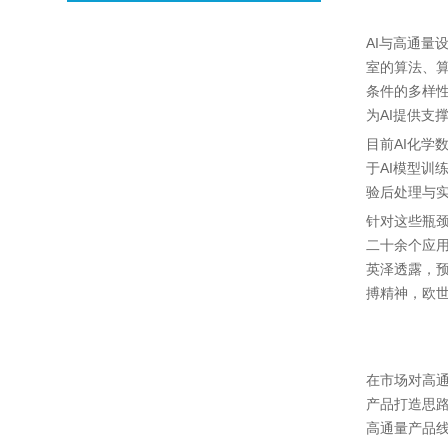
AI与高通量
室的算法、
条件的多样
为AI提供支
目前AI化学
于AI模型
验后处理与
针对这些瓶颈
二十余个应
英泽透露，
搏精神，欧
在市场对高
产品打造思
高通量产品