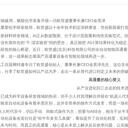
正重塑化学研发格局，欧世盛以十余年技术积淀深耕赛道，凭创新探索打
与新材料研发领域，AI正从数据预测、分子设计层面重构传统实验范式。
业长期存在的“干-湿实验室"间的壁垒 。真正能把 AI计算结果转化为
研发的核心桥梁。近日，欧世盛(北京)科技有限公司的全自动智能高通量
目录，这一成果标志着国产高通量设备在智能化领域再进一步。
化工仪器网特邀专访了欧世盛创始人、董事长兼CEO金英泽先生。这位在
涵，分享了欧世盛如何以产品为矛，走出一条从替代进口到定义未来的突
高通量的核心要义
从产业进化到三步走的技术
量已成为科学设备研发领域的热词，但不少人对其理解仅停留在“机器人代
实验室自动化设备有着本质区别，这并非简单的操作方式改变，而是一场
夫人时代至今，仍以手动、间歇式操作为主，想要与AI结合，相当于从牛
动化设备改造往往是“给牛车多安几条腿"，看似提升了自动化程度，实则
成本与时间。而真正的高通量，核心是从本质上解决反应效率问题，让实