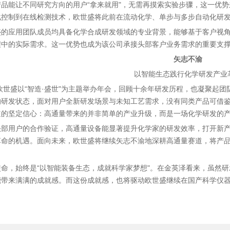
产品能让不同研究方向的用户“拿来就用"，无需再摸索实验步骤，这一优
化控制到在线检测技术，欧世盛将此前在流动化学、单步与多步自动化研
盛的应用团队成员均具备化学合成研发领域的专业背景，能够基于客户视
程中的实际需求。这一优势也成为该公司承接头部客户业务需求的重要支
矢志不渝
以智能生态践行化学研发产业
，欧世盛以“智造·盛世"为主题举办年会，回顾十余年研发历程，也凝聚
的研发状态，面对用户全新研发场景与未知工艺需求，没有同类产品可借鉴
道的坚定信心：高通量带来的并非简单的产业升级，而是一场化学研发的
头部用户的合作验证，高通量设备能显著提升化学家的研发效率，打开新
革命的机遇。面向未来，欧世盛将继续矢志不渝地深耕高通量赛道，将产
使命，始终是“以智能装备生态，成就科学家梦想"。在金英泽看来，虽然
能带来满满的成就感。而这份成就感，也将驱动欧世盛继续在国产科学仪