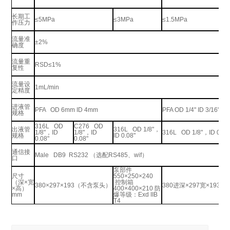
长期工
≤
5MPa
≤
3MPa
≤1.5MPa
作压力
流量准
±2%
确度
流量重
RSD≤1%
复性
流量设
1mL/min
定精度
进液管
PFA OD 6mm ID 4mm
PFA OD 1/4" ID 3/16"
规格
316L OD
C276 OD
出液管
316L OD 1/8"
，
1/8"
，
ID
1/8"
，
ID
316L OD 1/8"
，
ID 0.08
规格
ID 0.08"
0.08"
0.08"
通信接
Male DB9 RS232
（选配
RS485
、
wif
）
口
泵部件
尺寸
550×250×240
（深
×
宽
控制箱
380×297×193（不含泵头）
380进深×297宽×193
×
高）
400×400×210 防
mm
爆等级：Exd IIB
T4