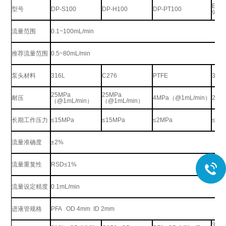
EXD
型号
DP-S100
DP-H100
DP-PT100
体式
流量范围
0.1~100mL/min
推荐流量范围
0.5~80mL/min
泵头材料
316L
C276
PTFE
316
25MPa
25MPa
耐压
4MPa
（
@
1
mL/min
）
25
（
@1mL/min
）
（
@1mL/min
）
长期工作压力
≤15MPa
≤15MPa
≤
2MPa
≤
8M
流量准确度
±2%
流量重复性
RSD
≤
1%
流量设定精度
0.1mL/min
进液管规格
PFA OD 4mm ID 2mm
316