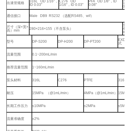
316L OD 1/16"
，
C276 OD
PFA OD 1/8"
，
ID
出液管规格
1/16
ID 0.03"
1/16"
，
ID 0.03"
0.08"
0.03
通信接口
Male DB9 RS232
（选配
RS485
、
wif
）
泵部
尺寸（深
×
宽
×
280×216×155
（不含泵头）
400
高）
mm
IIB T
EXDP-
型号
DP-S200
DP-H200
DP-PT200
式
流量范围
0.1~200mL/min
推荐流量范围
1~160mL/min
泵头材料
316L
C276
PTFE
316L
耐压
15MPa
（
@1mL/min
）
4MPa
（
@1mL/min
）
15MP
长期工作压力
≤
10MPa
≤2MPa
≤
5MPa
流量准确度
±2%