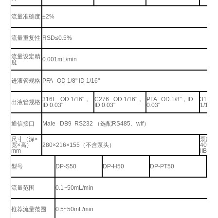
流量准确度
±2%
流量重复性
RSD≤0.5%
流量设定精
0.001mL/min
度
进液管规格
PFA OD 1/8" ID 1/16"
316L OD 1/16"，
C276 OD 1/16"，
PFA OD 1/8"，ID
316L
出液管规格
ID 0.03"
ID 0.03"
0.03"
1/16"，
通信接口
Male DB9 RS232 （选配RS485、wif）
尺寸（深×
泵部件3
宽×高）
280×216×155（不含泵头）
400×
mm
IIB T4
EX
型号
DP-S50
DP-H50
DP-PT50
体
流量范围
0.1~50mL/min
推荐流量范围
0.5~50mL/min