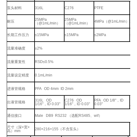
泵头材料
316L
C276
PTFE
316
25MPa
25MPa
耐压
4MPa
（
@
1
mL/min
）
25
（
@1mL/min
）
（
@
1
mL/min
）
长期工作压力
≤
15MPa
≤
15MPa
≤2MPa
≤
1
流量准确度
±2%
流量重复性
RSD
≤
0.5%
流量设定精度
0.1mL/min
进液管规格
PFA OD 4mm ID 2mm
31
316L OD
C276 OD
PFA OD 1/8"
，
ID
出液管规格
1/16
1/16"
，
ID 0.03"
1/16"
，
ID 0.03"
0.03"
0.03
通信接口
Male DB9 RS232
（选配
RS485
、
wif
）
泵
尺寸（深
×
宽
×
280×216×155
（不含泵头）
箱
4
高）
mm
Exd 