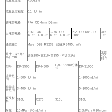
流量重复性
RSD
≤
1%
流量设定精度
0.1mL/min
进液管规格
PFA OD 4mm ID2mm
316L OD
C276 OD
PFA OD 1/8"
，
ID
316L 
出液管规格
1/16"
，
ID 0.03"
1/16"
，
ID 0.03"
0.08"
1/8"
，
I
通信接口
Male DB9 RS232
（选配
RS485
、
wif
）
泵部件
5
尺寸（深
×
宽
×
进深280×宽216×高155（不含泵头）
400×4
高）
mm
IIB T4
EXDP-S500分体
型号
DP-S500
DP-H500
DP-S1000
式
流量范
1~500mL/min
1~1000mL/min
围
推荐流
3~400mL/min
5~1000mL/min
量范围
泵头材
316L
C276
316L
316L
料
耐压
10MPa（@5mL/min）
2.5MPa
（
@10mL/min