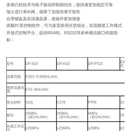
多相凸轮技术与电子脉动抑制相结合，使供液更加稳定可靠
瑞士进口单向阀，保障了连续供液可靠性
自带键盘及高清液晶屏，使操作更加便捷
搭载PC泵控制软件，可与多泵联用任意组合，实现梯度工作模式
开放式控制平台，提供RS485、RS232等多种通信接口性能指
标：
EXDP
型号
DP-S10
DP-H10
DP-PT10
式
流量范围
0.001~9.999mL/min
推荐流量范
0.01~8mL/min
围
泵头材料
316L
C276
PTFE
316L
35MPa
35MPa
4MPa
耐压
35MP
（@1mL/min）
（@1mL/min）
（@1mL/min）
长期工作压
≤25MPa
≤25MPa
≤2MPa
≤25M
力