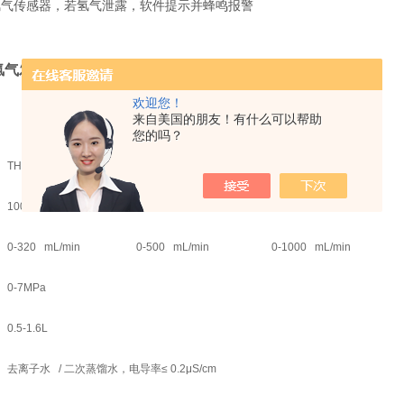
氢气传感器，若氢气泄露，软件提示并蜂鸣报警
氢气发生器
流程图：
欢迎您！
来自美国的朋友！有什么可以帮助
您的吗？
TH-7300H
TH-7500H
TH-100K
100.00%
0-320 mL/min
0-500 mL/min
0-1000 mL/min
0-7MPa
0.5-1.6L
去离子水 / 二次蒸馏水，电导率≤ 0.2
μS/cm