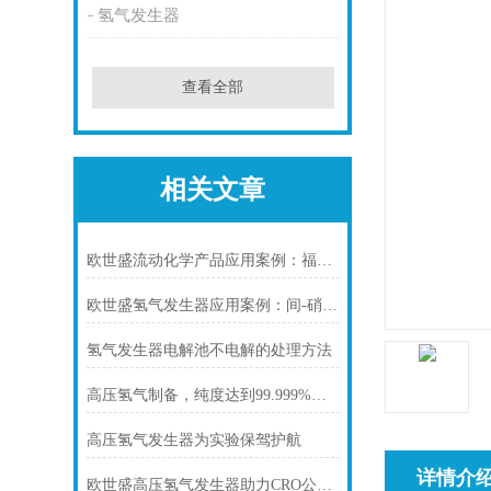
氢气发生器
查看全部
相关文章
欧世盛流动化学产品应用案例：福州大学过程强化的恶喹酸多步连续流合成
欧世盛氢气发生器应用案例：间-硝基(三氟甲基)苯连续加氢工艺研究
氢气发生器电解池不电解的处理方法
高压氢气制备，纯度达到99.999%的技术点解惑
高压氢气发生器为实验保驾护航
详情介
欧世盛高压氢气发生器助力CRO公司连续化反应突破