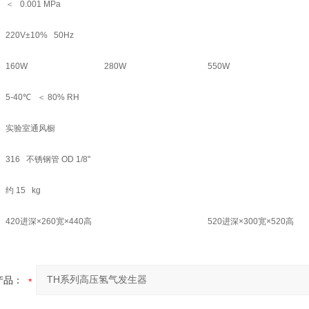
＜ 0.001 MPa
220V±10% 50Hz
160W
280W
550W
5-40℃ ＜ 80% RH
实验室通风橱
316 不锈钢管 OD 1/8"
约 15 kg
420进深×260宽×440高
520进深×300宽×520高
产品：