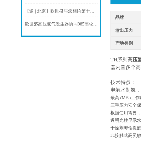
【邀 | 北京】欧世盛与您相约第十二届全国煤化工青年学者论坛（展位：B09）
品牌
欧世盛高压氢气发生器协同985高校团队实现加氢反应效率突破
输出压力
产地类别
TH系列
高压
器内置多个高
技术特点：
电解水制氢，氢
最高7MPa工
三重压力安全
根据使用需要
透明光柱显示
干燥剂寿命提
非接触式高灵